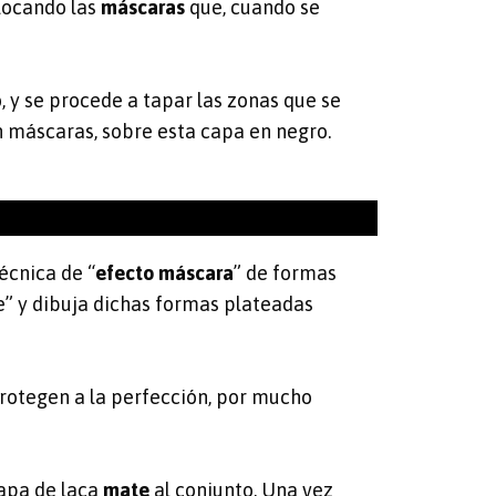
locando las
máscaras
que, cuando se
o, y se procede a tapar las zonas que se
n máscaras, sobre esta capa en negro.
écnica de “
efecto máscara
” de formas
e” y dibuja dichas formas plateadas
protegen a la perfección, por mucho
 capa de laca
mate
al conjunto. Una vez