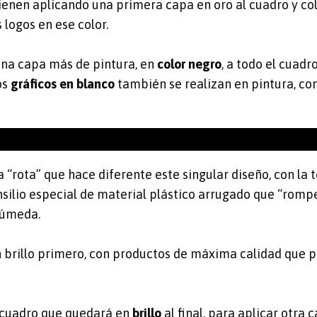
ienen aplicando una primera capa en oro al cuadro y co
 logos en ese color.
una capa más de pintura, en
color negro
, a todo el cuadr
os
gráficos en blanco
también se realizan en pintura, co
 “rota” que hace diferente este singular diseño, con la t
ensilio especial de material plástico arrugado que “romp
húmeda.
n brillo primero, con productos de máxima calidad que 
el cuadro que quedará en
brillo
al final, para aplicar otra