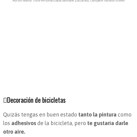
Aurum Manto 100% Personalizada Samuele Zoccarato, Campeón Italiano Gravel
Decoración de bicicletas
Quizás tengas en buen estado
tanto la pintura
como
los
adhesivos
de la bicicleta, pero
te gustaría darle
otro aire.