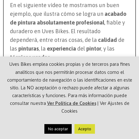
En el siguiente vídeo te mostramos un buen
ejemplo, que ilustra cómo se logra un
acabado
de pintura absolutamente profesional
, fiable y
duradero en Uves Bikes. El resultado
dependerá, entre otras cosas, de la
calidad
de
las
pinturas
, la
experiencia
del
pintor
, y las
técnicas usadas
.
Uves Bikes emplea cookies propias y de terceros para fines
La personalización de la
Wilier Cento 10NDR
analíticos que nos permitirán procesar datos como el
del vídeo es relativamente compleja, y puedes
comportamiento de navegación o las identificaciones en este
ver que usamos varias de las
técnicas
sitio. La NO aceptación o rechazo puede afectar a algunas
vanguardistas
posibles y los mejores
características y funciones. Para más información puede
consultar nuestra
Ver Política de Cookies
|
Ver Ajustes de
materiales, ¡sin concesiones!
Cookies
Pero antes de empezar a pintar hay un aspecto
muy importante, comprender e interpretar
qué
No aceptar
Acepto
quiere el cliente
y preparar el proceso para