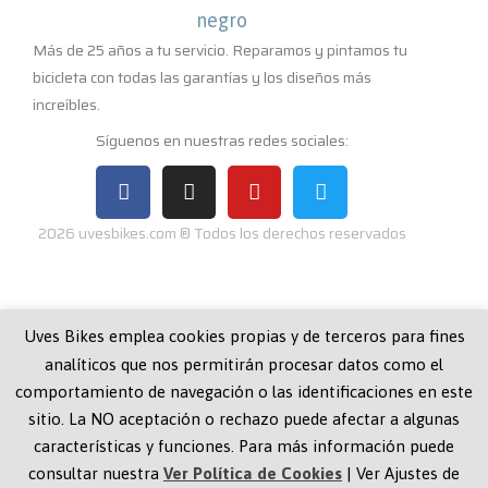
Más de 25 años a tu servicio. Reparamos y pintamos tu
bicicleta con todas las garantías y los diseños más
increíbles.
Síguenos en nuestras redes sociales:
2026 uvesbikes.com ® Todos los derechos reservados
Navegación
Uves Bikes emplea cookies propias y de terceros para fines
analíticos que nos permitirán procesar datos como el
Quiénes Somos
Aviso Legal
comportamiento de navegación o las identificaciones en este
Reparaciones
Política Privacidad
sitio. La NO aceptación o rechazo puede afectar a algunas
características y funciones. Para más información puede
Pintura
Política Cookies
consultar nuestra
Ver Política de Cookies
|
Ver Ajustes de
Mecánica
Localización y Contacto