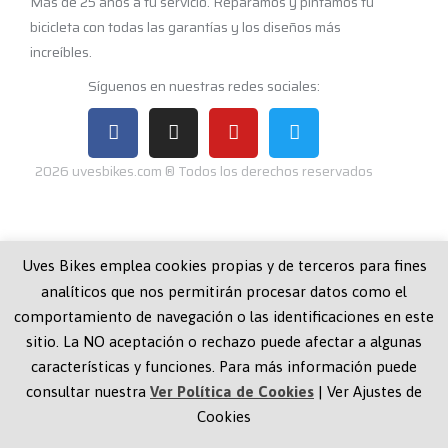
Más de 25 años a tu servicio. Reparamos y pintamos tu
bicicleta con todas las garantías y los diseños más
increíbles.
Síguenos en nuestras redes sociales:
2026 uvesbikes.com ® Todos los derechos reservados
Navegación
Uves Bikes emplea cookies propias y de terceros para fines
analíticos que nos permitirán procesar datos como el
Quiénes Somos
Aviso Legal
comportamiento de navegación o las identificaciones en este
Reparaciones
Política Privacidad
sitio. La NO aceptación o rechazo puede afectar a algunas
características y funciones. Para más información puede
Pintura
Política Cookies
consultar nuestra
Ver Política de Cookies
|
Ver Ajustes de
Mecánica
Localización y Contacto
Cookies
Trabajos Pintura
Tiendas Colaboradoras